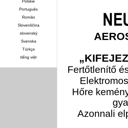
Polskie
Português
Român
Slovenščina
AEROS
slovenský
Svenska
Türkçe
„KIFEJE
tiếng việt
Fertőtlenítő 
Elektromos
Hőre kemény
gya
Azonnali el