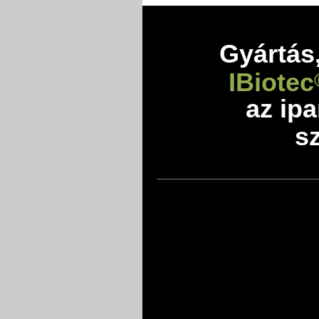
Gyártás,
IBiotec
az ip
sz