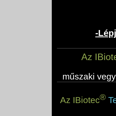
-Lép
Az IBiot
műszaki vegyi
®
Az IBiotec
Te