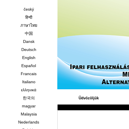
český
हिन्दी
ภาษาไทย
中国
Dansk
Deutsch
English
Español
Francais
Italiano
ελληνικά
한국의
Üdvözöljük
magyar
Malaysia
Nederlands