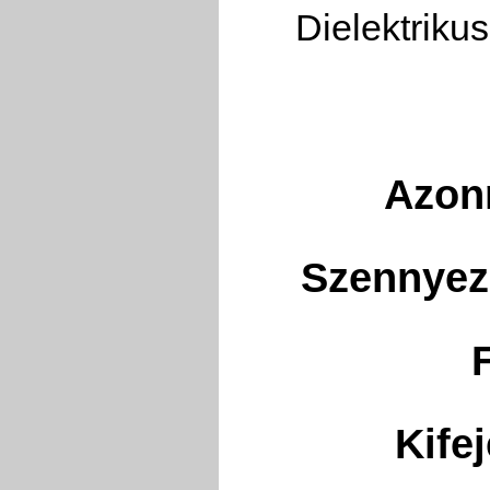
Dielektriku
Azonn
Szennyező
Kife