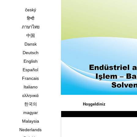
český
हिन्दी
ภาษาไทย
中国
Dansk
Deutsch
English
Español
Francais
Italiano
ελληνικά
한국의
Hoşgeldiniz
magyar
Malaysia
Nederlands