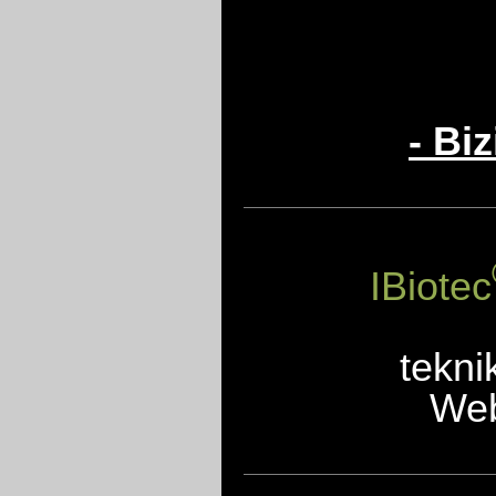
- Bi
IBiotec
tekni
Web