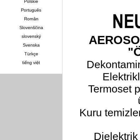
Polskie
Português
Român
Slovenščina
AEROSO
slovenský
Svenska
"
Türkçe
Dekontamina
tiếng việt
Elektrik
Termoset p
Kuru temizle
Dielektri