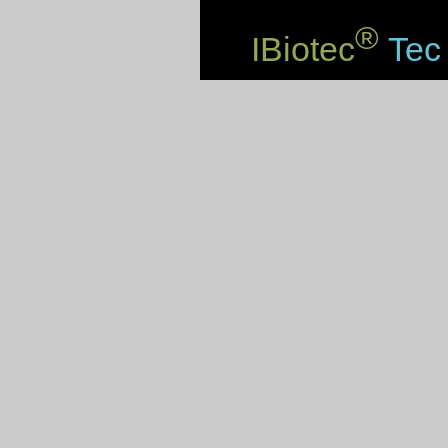
®
IBiotec
Tec 