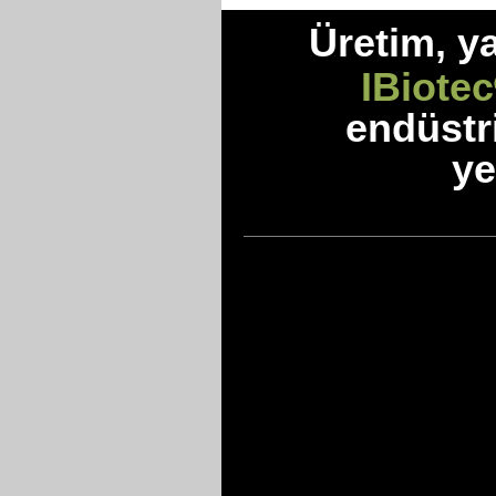
Üretim, y
IBiotec
endüstr
ye