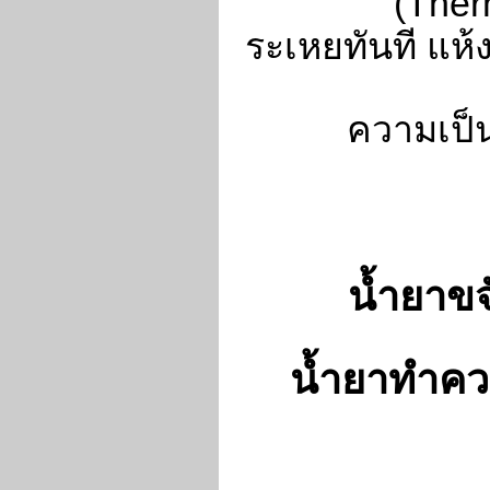
(Ther
ระเหยทันที แห
ความเป็
น้ำยาข
น้ำยาทำคว