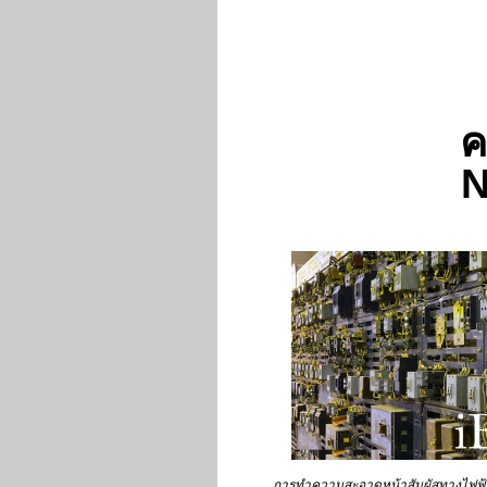
ค
N
การทำความสะอาดหน้าสัมผัสทางไฟฟ้ากั