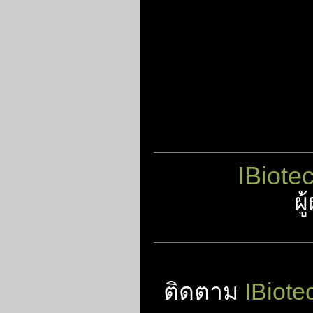
IBiote
ผ
ติดตาม
IBiote