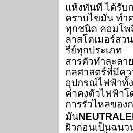
แห้งทันที ได้ร
คราบไขมัน ทำ
ทุกชนิด คอมโพส
ลาสโตเมอร์ส่วน
รีย์ทุกประเภท
สารตัวทำละลายนี
กลศาสตร์ที่มีค
อุปกรณ์ไฟฟ้าทั้
ค่าคงตัวไฟฟ้าโ
การรั่วไหลของ
มัน
NEUTRALE
ผิวก่อนเป็นฉนว