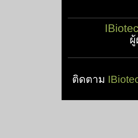
IBiote
ผ
ติดตาม
IBiote