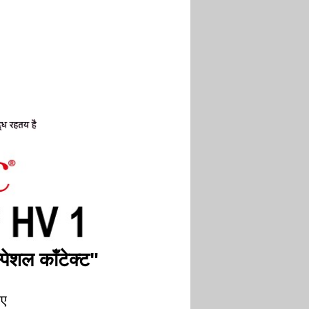
पेशल कॉंटेक्ट"
िए