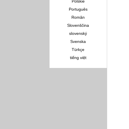
Polskie
Português
Român
Slovenščina
slovenský
Svenska
Türkçe
tiếng việt