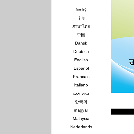
český
हिन्दी
ภาษาไทย
中国
Dansk
Deutsch
English
Español
Francais
Italiano
ελληνικά
한국의
magyar
Malaysia
Nederlands